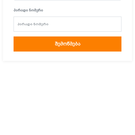
ᲞᲘᲠᲐᲓᲘ ᲜᲝᲛᲔᲠᲘ
შემოწმება