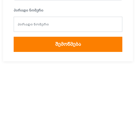
ᲞᲘᲠᲐᲓᲘ ᲜᲝᲛᲔᲠᲘ
შემოწმება