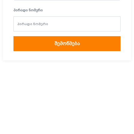
ᲞᲘᲠᲐᲓᲘ ᲜᲝᲛᲔᲠᲘ
შემოწმება