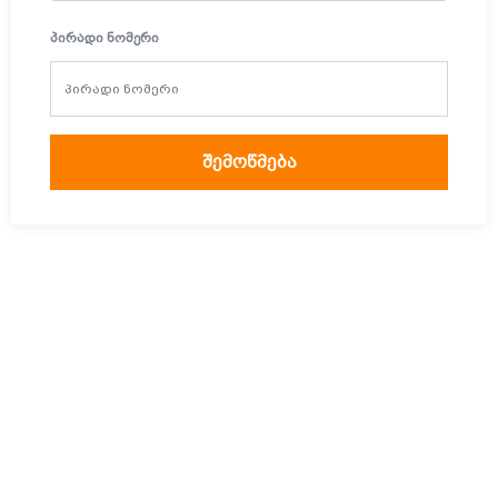
ᲞᲘᲠᲐᲓᲘ ᲜᲝᲛᲔᲠᲘ
შემოწმება